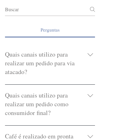
Perguntas
Quais canais utilizo para
realizar um pedido para via
atacado?
Temos disponíveis em nosso canal
direto, realizado nesse mesmo site na
Quais canais utilizo para
aba "Para seu Negócio". Ao preencher o
realizar um pedido como
formulário de pré inscrição você será
consumidor final?
direcionado para nossos atendentes que
responderam todas suas dúvidas.
Além da nossa Lojinha (acessar aba
Lojinha) é possível visualizar todos os
Café é realizado em pronta