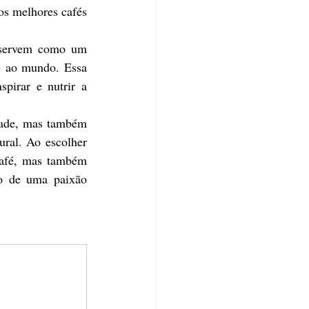
os melhores cafés 
servem como um 
 e ao mundo. Essa 
pirar e nutrir a 
dade, mas também 
ral. Ao escolher 
café, mas também 
no de uma paixão 