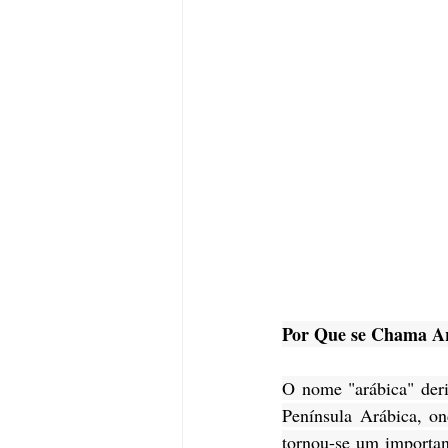
Por Que se Chama A
O nome "arábica" deriv
Península Arábica, o
tornou-se um important