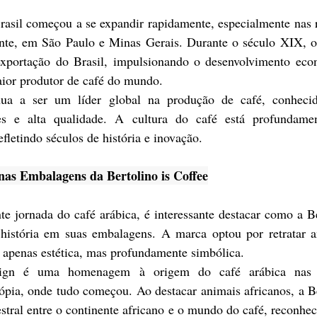
rasil começou a se expandir rapidamente, especialmente nas r
ente, em São Paulo e Minas Gerais. Durante o século XIX, o 
exportação do Brasil, impulsionando o desenvolvimento eco
ior produtor de café do mundo.
nua a ser um líder global na produção de café, conhecid
es e alta qualidade. A cultura do café está profundamen
refletindo séculos de história e inovação.
as Embalagens da Bertolino is Coffee
nte jornada do café arábica, é interessante destacar como a Be
história em suas embalagens. A marca optou por retratar an
 apenas estética, mas profundamente simbólica.
ign é uma homenagem à origem do café arábica nas ter
ópia, onde tudo começou. Ao destacar animais africanos, a Be
stral entre o continente africano e o mundo do café, reconhec