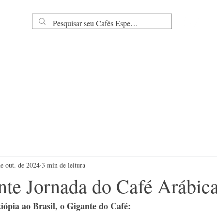
ha
B Clube
Para seu Negócio
Onde Comprar
Quem So
de out. de 2024
3 min de leitura
nte Jornada do Café Arábica
ópia ao Brasil, o Gigante do Café: